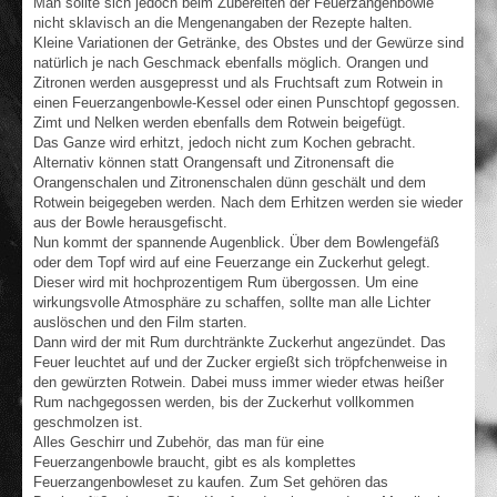
Man sollte sich jedoch beim Zubereiten der Feuerzangenbowle
nicht sklavisch an die Mengenangaben der Rezepte halten.
Kleine Variationen der Getränke, des Obstes und der Gewürze sind
natürlich je nach Geschmack ebenfalls möglich. Orangen und
Zitronen werden ausgepresst und als Fruchtsaft zum Rotwein in
einen Feuerzangenbowle-Kessel oder einen Punschtopf gegossen.
Zimt und Nelken werden ebenfalls dem Rotwein beigefügt.
Das Ganze wird erhitzt, jedoch nicht zum Kochen gebracht.
Alternativ können statt Orangensaft und Zitronensaft die
Orangenschalen und Zitronenschalen dünn geschält und dem
Rotwein beigegeben werden. Nach dem Erhitzen werden sie wieder
aus der Bowle herausgefischt.
Nun kommt der spannende Augenblick. Über dem Bowlengefäß
oder dem Topf wird auf eine Feuerzange ein Zuckerhut gelegt.
Dieser wird mit hochprozentigem Rum übergossen. Um eine
wirkungsvolle Atmosphäre zu schaffen, sollte man alle Lichter
auslöschen und den Film starten.
Dann wird der mit Rum durchtränkte Zuckerhut angezündet. Das
Feuer leuchtet auf und der Zucker ergießt sich tröpfchenweise in
den gewürzten Rotwein. Dabei muss immer wieder etwas heißer
Rum nachgegossen werden, bis der Zuckerhut vollkommen
geschmolzen ist.
Alles Geschirr und Zubehör, das man für eine
Feuerzangenbowle braucht, gibt es als komplettes
Feuerzangenbowleset zu kaufen. Zum Set gehören das