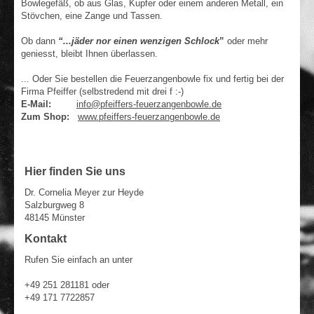
Bowlegefäß, ob aus Glas, Kupfer oder einem anderen Metall, ein
Stövchen, eine Zange und Tassen.
Ob dann
“...jäder nor einen wenzigen Schlock
”
oder mehr
geniesst, bleibt Ihnen überlassen.
... Oder Sie bestellen die Feuerzangenbowle fix und fertig bei der
Firma Pfeiffer (selbstredend mit drei f :-)
E-Mail:
info@pfeiffers-feuerzangenbowle.de
Zum Shop:
www.pfeiffers-feuerzangenbowle.de
Hier finden Sie uns
Dr. Cornelia Meyer zur Heyde
Salzburgweg 8
48145 Münster
Kontakt
Rufen Sie einfach an unter
+49 251 281181 oder
+49 171 7722857