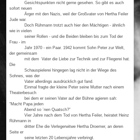
Gesichtspunkten nicht gerne gesehen. So gibt es auch
sofort neuen
Ärger mit den Nazis, weil der Großvater von Hertha Feiler
Jude war.
Doch Rühmann trotzt auch hier den Mächtigen - ähnlich
wie in vielen
seiner Rollen - und die Beiden bleiben bis zum Tod der
Frau - im
Jahr 1970 - ein Paar. 1942 kommt Sohn Peter zur Welt,
der gemeinsam
mit dem Vater die Liebe zur Technik und zur Fliegerei hat.
Die
Schauspielerei hingegen lag nicht in der Wiege des
Sohnes, was der
Vater allerdings ausdrücklich gut fand.
Einmal fragte der kleine Peter seine Mutter nach einem
Theaterbesuch
bei dem er seinen Vater auf der Bühne agieren sah:
“Macht Papa jeden
Abend so ´nen Quatsch?”
Vier Jahre nach dem Tod von Hertha Feiler, heiratet Heinz
Rühmann in
dritter Ehe die Verlegerwitwe Hertha Droemer, an deren
Seite er
seine letzten 20 Lebensjahre verbringt.