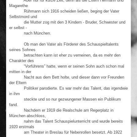
Aber nur für kurze Zeit, denn als die Eltern Hermann und
Magarethe
Rühmann sich 1916 scheiden ließen, beging der Vater
Selbstmord und
die Mutter zog mit den 3 Kindern - Bruder, Schwester und
er selbst -
nach München.
Ob man den Vater als Förderer des Schauspieltalents
seines Sohnes
betrachten kann ist eher zu verneinen, da es mehr den
Charakter des
“Vorführens” hatte, wenn er seinen Sohn auch schon mal
mitten in der
Nacht aus dem Bett holte, und dieser dann vor Freunden
der Eltern
Politiker parodierte. Es war mehr das Talent, das irgendwie
in ihm
steckte und so nur gezwungener Massen ein Publikum
fand.
Nachdem er 1919 die Realschule am Regerplatz in
München abschloss,
nahm das Talent Schauspielunterricht und wurde bereits
1920 erstmals
am Theater in Breslau für Nebenrollen besetzt. Ab 1922