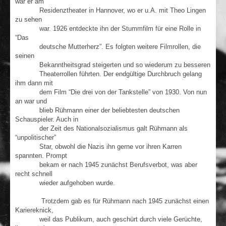
war er am
Residenztheater in Hannover, wo er u.A. mit Theo Lingen
zu sehen
war. 1926 entdeckte ihn der Stummfilm für eine Rolle in
“Das
deutsche Mutterherz”. Es folgten weitere Filmrollen, die
seinen
Bekanntheitsgrad steigerten und so wiederum zu besseren
Theaterrollen führten. Der endgültige Durchbruch gelang
ihm dann mit
dem Film “Die drei von der Tankstelle” von 1930. Von nun
an war und
blieb Rühmann einer der beliebtesten deutschen
Schauspieler. Auch in
der Zeit des Nationalsozialismus galt Rühmann als
“unpolitischer”
Star, obwohl die Nazis ihn gerne vor ihren Karren
spannten. Prompt
bekam er nach 1945 zunächst Berufsverbot, was aber
recht schnell
wieder aufgehoben wurde.
Trotzdem gab es für Rühmann nach 1945 zunächst einen
Kariereknick,
weil das Publikum, auch geschürt durch viele Gerüchte,